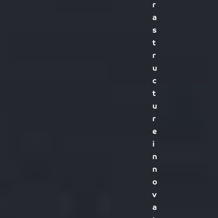
r
a
s
t
r
u
c
t
u
r
e
i
n
n
o
v
a