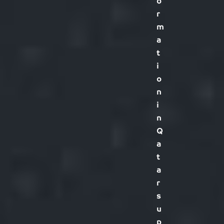
o
r
m
a
t
i
o
n
i
n
Q
a
t
a
r
s
u
p