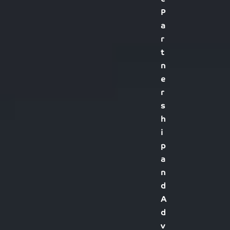
P
a
r
t
n
e
r
s
h
i
p
a
n
d
A
d
v