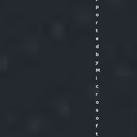
p
o
r
t
e
d
b
y
M
i
c
r
o
s
o
f
t