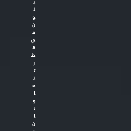
ي
ل
و
ن
ف
ي
ق
ط
ر
ت
ت
ع
ا
و
ن
ا
ن
ف