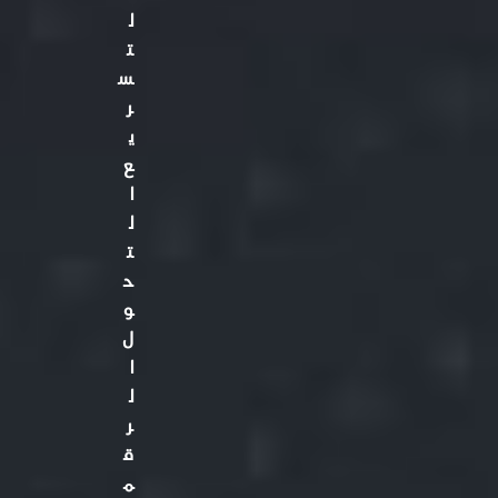
ل
ت
س
ر
ي
ع
ا
ل
ت
ح
و
ل
ا
ل
ر
ق
م