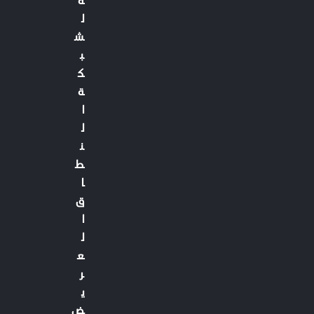
ل
ش
ب
ك
ة
ا
ل
ن
ط
ا
ق
ا
ل
ع
ر
ي
ض