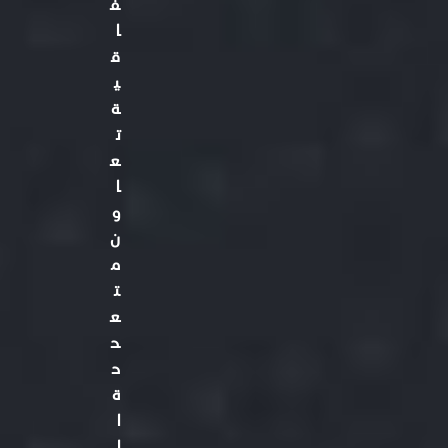
ف
ا
ق
ي
ة
ت
ع
ا
و
ن
م
ت
ع
د
د
ة
ا
ل