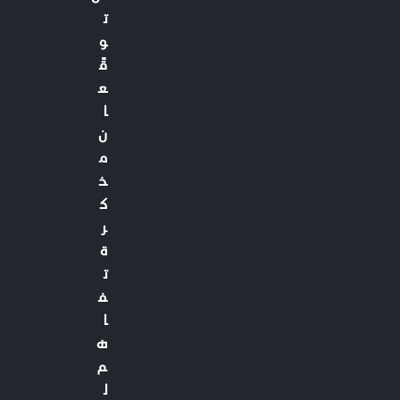
ت
و
قّ
ع
ا
ن
م
ذ
ك
ر
ة
ت
ف
ا
ه
م
ل