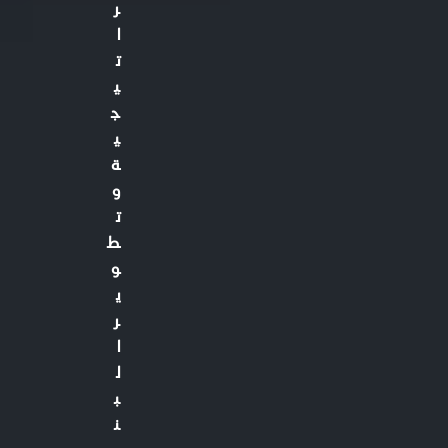
ر
ا
ت
ي
ج
ي
ة
و
ت
ط
و
ي
ر
ا
ل
ب
ن