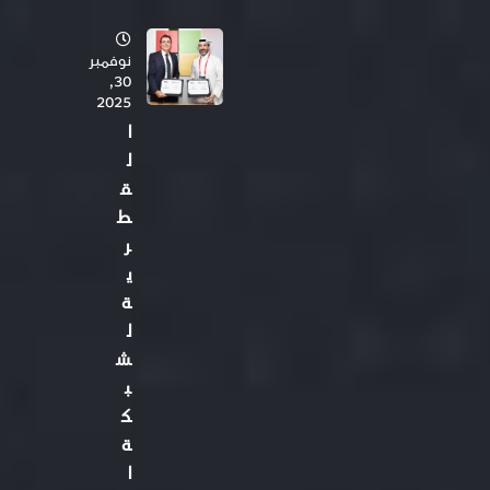
نوفمبر
30,
2025
ا
ل
ق
ط
ر
ي
ة
ل
ش
ب
ك
ة
ا