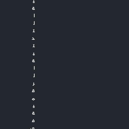
ي
ة
ا
ل
ت
ح
ت
ي
ة
ا
ل
ر
ق
م
ي
ة
ف
ي