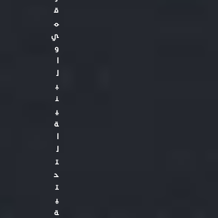
ق
م
ي
و
ا
ل
ب
ن
ي
ة
ا
ل
ت
ح
ت
ي
ة