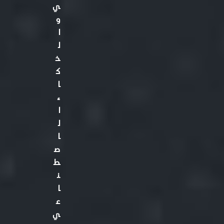
ي
و
ا
ل
ذ
ك
ا
ء
ا
ل
ا
ص
ط
ن
ا
ع
ي