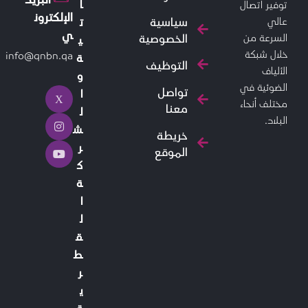
ا
توفير اتصال
الإلكترون
سياسية
عالي
ت
ي
الخصوصية
السرعة من
ي
خلال شبكة
info@qnbn.qa
ة
التوظيف
الألياف
و
الضوئية في
تواصل
ا
مختلف أنحاء
معنا
ل
البلاد.
ش
خريطة
ر
الموقع
ك
ة
ا
ل
ق
ط
ر
ي
ة