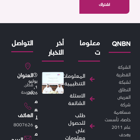
معلوما
أخر
التواصل
QNBN
ت
الأخبار
الشركة
القطرية
العنوان
المعلومات
يوليو
لشبكة
التنظيمية
قطر,
1,
النطاق
الدوحة
2026
الأسئلة
العريض
م
الشائعة
شركة
ع
مساهمة
طلب
الهاتف
ل
خاصة،
تأسست
للحصول
8007626
و
عام 2011
على
م
بهدف
معلومات
البريد