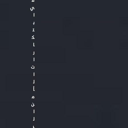
ي
ا
ب
ت
ك
ا
ر
ا
ت
ا
ل
أ
م
ن
ا
ل
ر