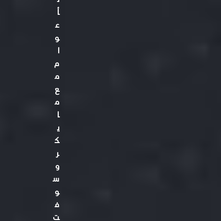
أ
ع
و
ا
م
م
ع
م
ا
ي
ك
ر
و
س
و
ف
ت