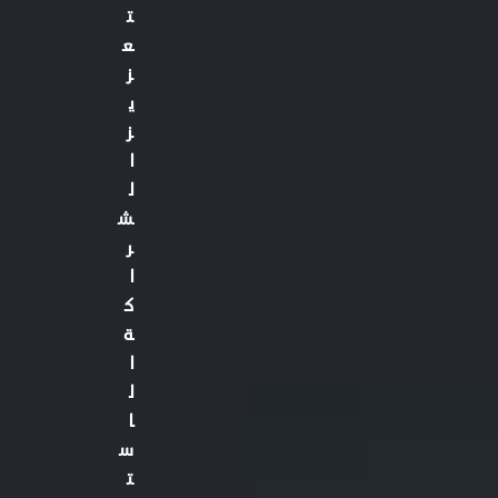
ت
ع
ز
ي
ز
ا
ل
ش
ر
ا
ك
ة
ا
ل
ا
س
ت