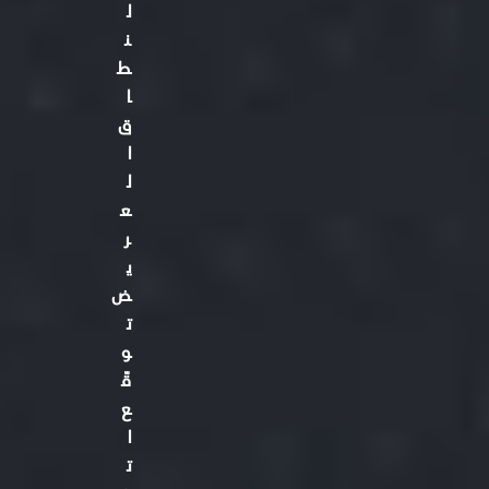
ل
ن
ط
ا
ق
ا
ل
ع
ر
ي
ض
ت
و
قّ
ع
ا
ت