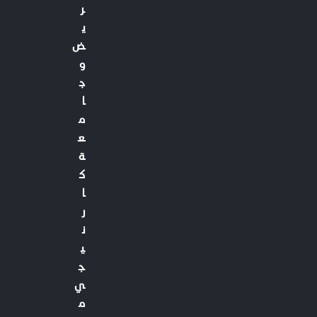
ر
ي
ض
و
ج
ا
م
ع
ة
ك
ا
ر
ن
ي
ج
ي
م