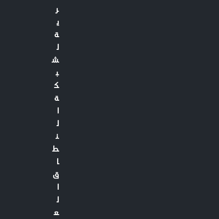
ر
ي
ة
ل
ش
ب
ك
ة
ا
ل
ن
ط
ا
ق
ا
ل
ع