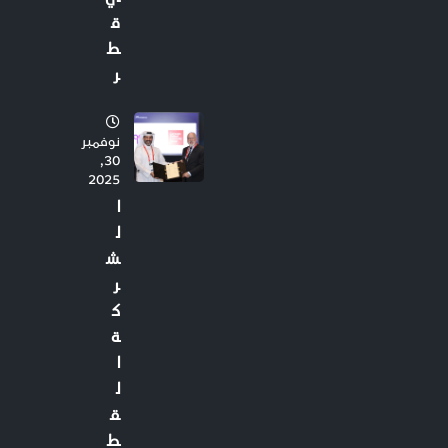
ق
ط
ر
نوفمبر
30,
2025
ا
ل
ش
ر
ك
ة
ا
ل
ق
ط