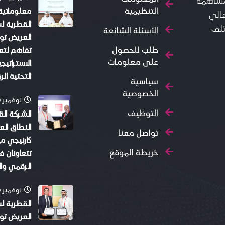
التنظيمية
معلوماتية
ل عالي
القطرية ل
تلف
الأسئلة الشائعة
العريض تو
طلب للحصول
تفاهم لتعز
على معلومات
الاستراتيج
التحتية ا
سياسية
الخصوصية
نوفمبر 30, 2025
التوظيف
الشركة ال
النطاق ال
تواصل معنا
كارنيجي م
خريطة الموقع
تتعاونان ف
الرقمي وال
نوفمبر 30, 2025
القطرية ل
العريض توق