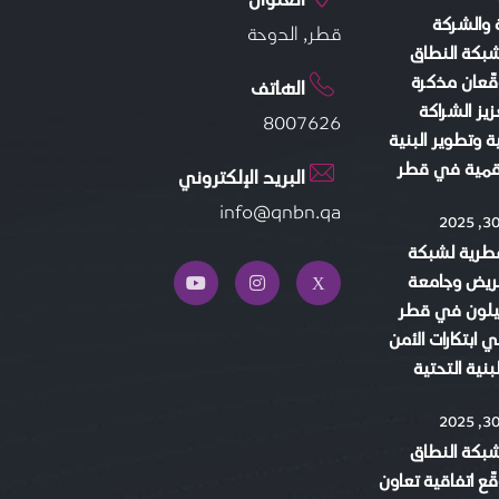
 والشركة
قطر, الدوحة
شبكة النطاق
قّعان مذكرة
الهاتف
يز الشراكة
8007626
ية وتطوير البنية
لرقمية في قطر
البريد الإلكتروني
info@qnbn.qa
قطرية لشبكة
عريض وجامعة
يلون في قطر
ي ابتكارات الأمن
بنية التحتية
شبكة النطاق
ّع اتفاقية تعاون