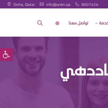
Doha, Qatar
info@qnbn.qa
8007626
خدمة
تواصل معنا
bar
عماددهي